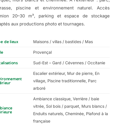
rrasse, piscine et environnement naturel. Accès
mion 20–30 m³, parking et espace de stockage
aptés aux productions photo et tournages.
Maisons / villas / bastides / Mas
e de lieux
Provençal
le
Sud-Est – Gard / Cévennes / Occitanie
alisations
Escalier extérieur, Mur de pierre, En
vironnement
village, Piscine traditionnelle, Parc
érieur
arboré
Ambiance classique, Verrière / baie
vitrée, Sol bois / parquet, Murs blancs /
biance
érieure
Enduits naturels, Cheminée, Plafond à la
française