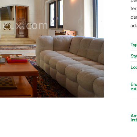
te
ca
ad
Typ
Sty
Loc
En
ext
Am
int