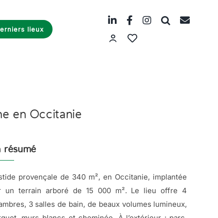
erniers lieux
ne en Occitanie
 résumé
stide provençale de 340 m², en Occitanie, implantée
r un terrain arboré de 15 000 m². Le lieu offre 4
ambres, 3 salles de bain, de beaux volumes lumineux,
rquet, murs blancs et cheminée. À l’extérieur : parc,