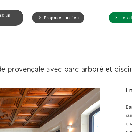
ez un
Proposer un lieu
Les d
e provençale avec parc arboré et pisci
En
Ba
su
ch
pa