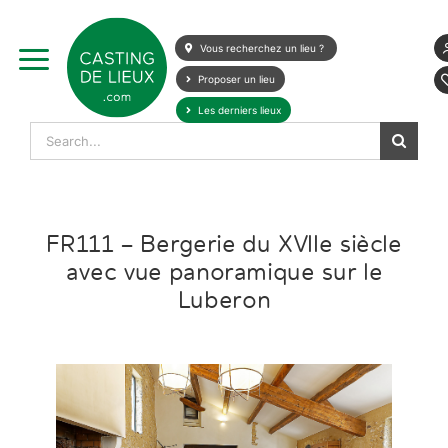
Skip
to
Vous recherchez un lieu ?
content
Proposer un lieu
Les derniers lieux
Search
for:
FR111 – Bergerie du XVIIe siècle
avec vue panoramique sur le
Luberon