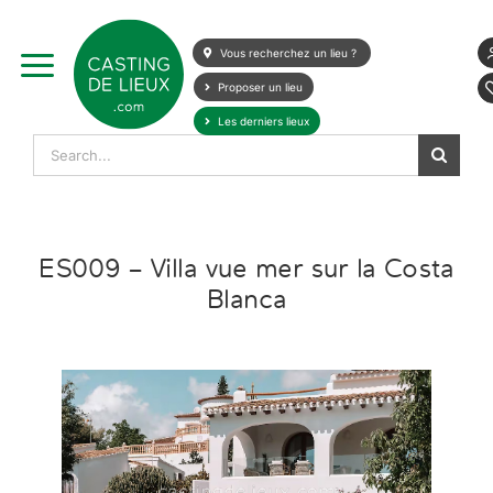
Skip
to
Vous recherchez un lieu ?
content
Proposer un lieu
Les derniers lieux
Search
for:
ES009 – Villa vue mer sur la Costa
Blanca