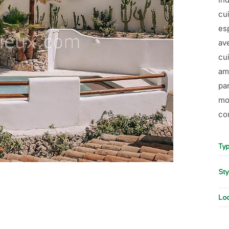
cu
es
av
cu
am
pa
mo
co
Typ
Sty
Loc