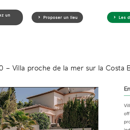
ez un
Proposer un lieu
Les d
 – Villa proche de la mer sur la Costa 
En
Vi
of
pr
in