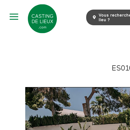
Skip
to
Vous recherch
content
lieu ?
ES010