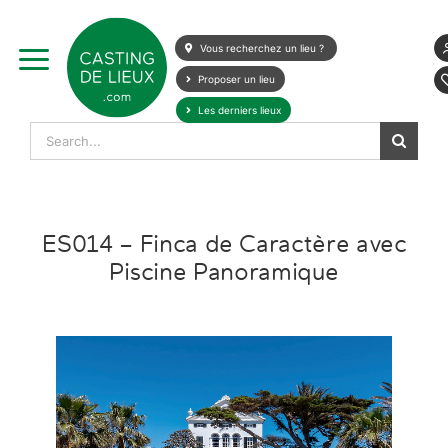
Skip
to
Vous recherchez un lieu ?
content
Proposer un lieu
Les derniers lieux
Search
for:
ES014 – Finca de Caractère avec
Piscine Panoramique