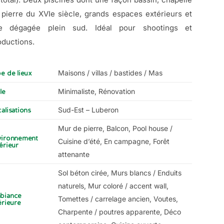
 pierre du XVIe siècle, grands espaces extérieurs et
e dégagée plein sud. Idéal pour shootings et
oductions.
Maisons / villas / bastides / Mas
e de lieux
Minimaliste, Rénovation
le
Sud-Est – Luberon
alisations
Mur de pierre, Balcon, Pool house /
vironnement
Cuisine d’été, En campagne, Forêt
érieur
attenante
Sol béton cirée, Murs blancs / Enduits
naturels, Mur coloré / accent wall,
biance
Tomettes / carrelage ancien, Voutes,
érieure
Charpente / poutres apparente, Déco