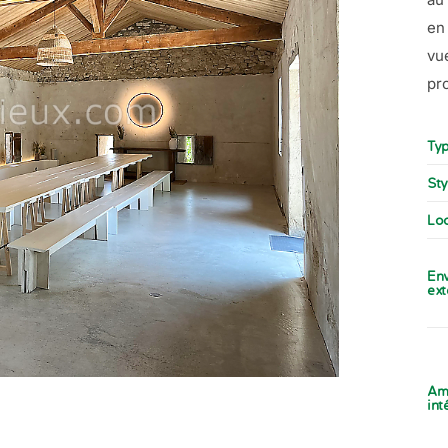
en
vu
pr
Typ
Sty
Loc
En
ext
Am
int