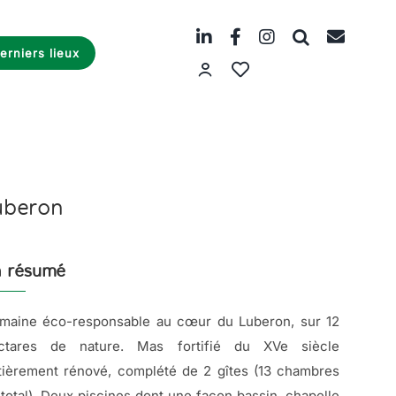
erniers lieux
uberon
 résumé
maine éco-responsable au cœur du Luberon, sur 12
ctares de nature. Mas fortifié du XVe siècle
tièrement rénové, complété de 2 gîtes (13 chambres
 total). Deux piscines dont une façon bassin, chapelle