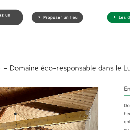
ez un
Proposer un lieu
Les d
 – Domaine éco-responsable dans le L
En
Do
he
en
au