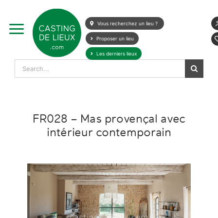
Skip
to
Vous recherchez un lieu ?
content
Proposer un lieu
Les derniers lieux
Search
for:
FR028 – Mas provençal avec
intérieur contemporain