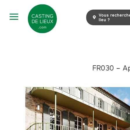
Skip
to
Vous recherch
content
lieu ?
FR030 – Ap