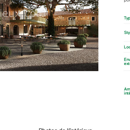
Typ
Sty
Loc
En
ext
Am
int