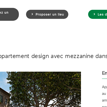
ez un
Proposer un lieu
Les d
partement design avec mezzanine dans l
En
Ap
au
am
po