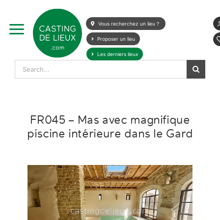
Skip
to
Vous recherchez un lieu ?
content
Proposer un lieu
Les derniers lieux
Search
for:
FR045 – Mas avec magnifique
piscine intérieure dans le Gard