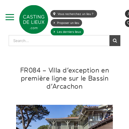
Skip
to
Vous recherchez un lieu ?
content
Proposer un lieu
Les derniers lieux
Search
for:
FR084 – Villa d’exception en
première ligne sur le Bassin
d’Arcachon