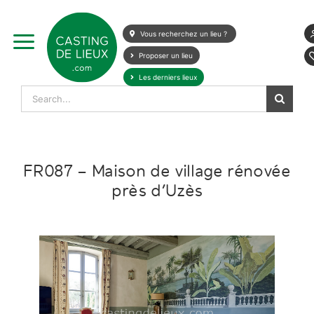
Skip
to
Vous recherchez un lieu ?
content
Proposer un lieu
Les derniers lieux
Search
for:
FR087 – Maison de village rénovée
près d’Uzès