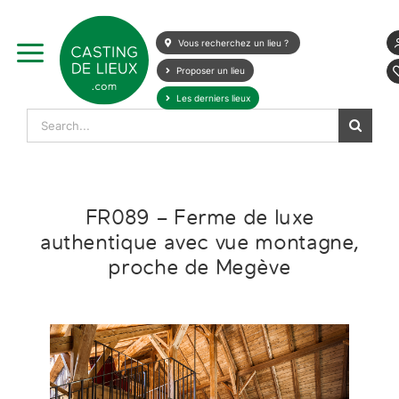
Skip
to
Vous recherchez un lieu ?
content
Proposer un lieu
Les derniers lieux
Search
for:
FR089 – Ferme de luxe
authentique avec vue montagne,
proche de Megève