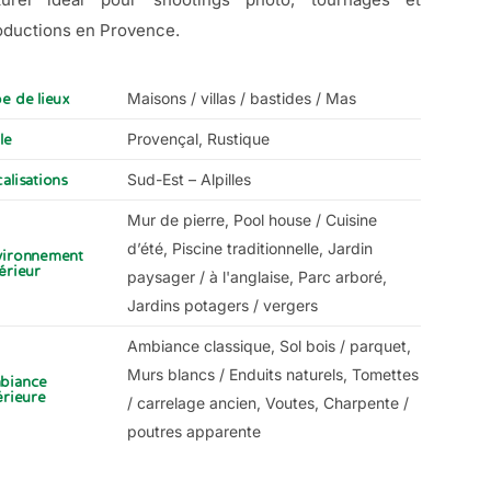
oductions en Provence.
Maisons / villas / bastides / Mas
e de lieux
Provençal, Rustique
le
Sud-Est – Alpilles
alisations
Mur de pierre, Pool house / Cuisine
d’été, Piscine traditionnelle, Jardin
vironnement
érieur
paysager / à l'anglaise, Parc arboré,
Jardins potagers / vergers
Ambiance classique, Sol bois / parquet,
Murs blancs / Enduits naturels, Tomettes
biance
érieure
/ carrelage ancien, Voutes, Charpente /
poutres apparente