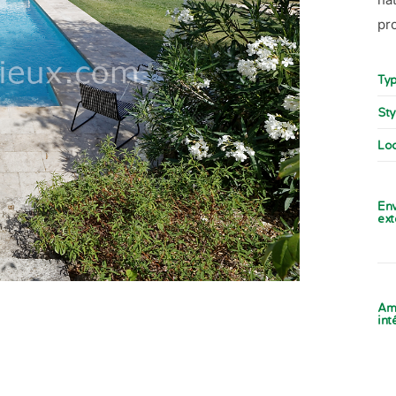
pr
Typ
Sty
Loc
En
ext
Am
int