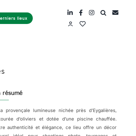
erniers lieux
es
 résumé
lla provençale lumineuse nichée près d’Eygalières,
tourée d’oliviers et dotée d’une piscine chauffée.
tre authenticité et élégance, ce lieu offre un décor
turel idéal pour shootings photo, tournages et