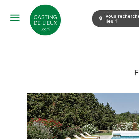
Skip
to
Vous recherch
content
lieu ?
F