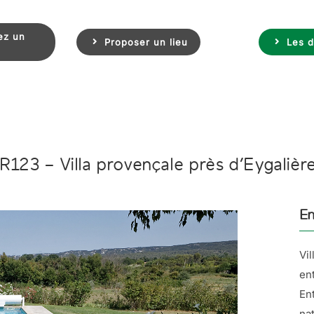
ez un
Proposer un lieu
Les d
R123 – Villa provençale près d’Eygalièr
En
Vi
en
En
na