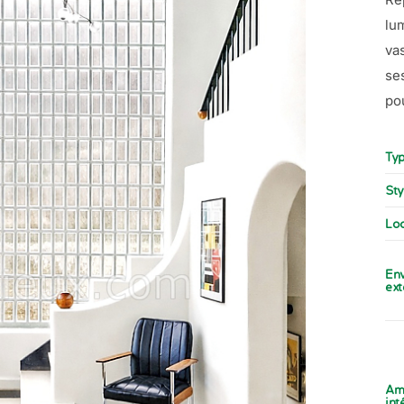
lu
va
se
po
Typ
Sty
Loc
En
ext
Am
int