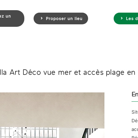
ez un
Proposer un lieu
Les d
lla Art Déco vue mer et accès plage e
En
Si
Dé
ac
Ré