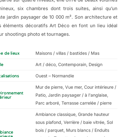
mineux, six chambres dont trois suites, ainsi qu’un
ste jardin paysager de 10 000 m². Son architecture et
s éléments décoratifs Art Déco en font un lieu idéal
ur shootings photo et tournages.
Maisons / villas / bastides / Mas
e de lieux
Art / déco, Contemporain, Design
le
Ouest – Normandie
alisations
Mur de pierre, Vue mer, Cour intérieure /
vironnement
Patio, Jardin paysager / à l'anglaise,
érieur
Parc arboré, Terrasse carrelée / pierre
Ambiance classique, Grande hauteur
sous plafond, Verrière / baie vitrée, Sol
bois / parquet, Murs blancs / Enduits
biance
érieure