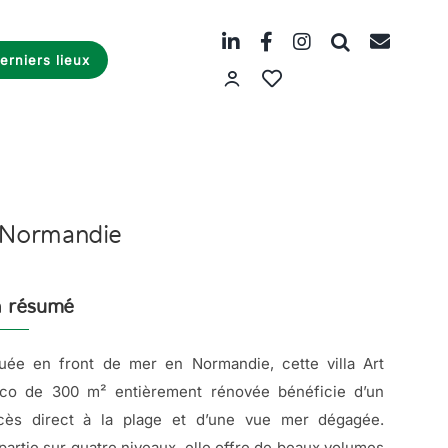
erniers lieux
n Normandie
 résumé
tuée en front de mer en Normandie, cette villa Art
co de 300 m² entièrement rénovée bénéficie d’un
cès direct à la plage et d’une vue mer dégagée.
partie sur quatre niveaux, elle offre de beaux volumes