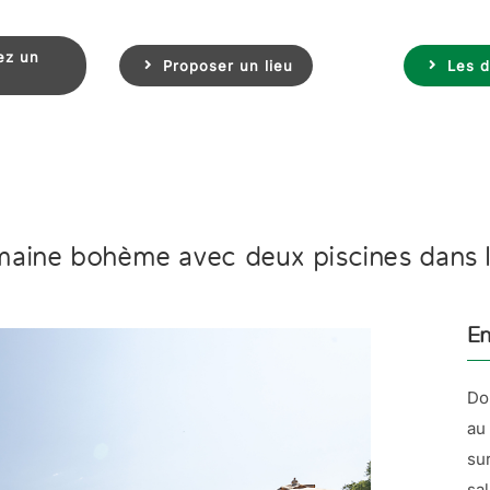
ez un
Proposer un lieu
Les d
aine bohème avec deux piscines dans 
En
Do
au
su
sa