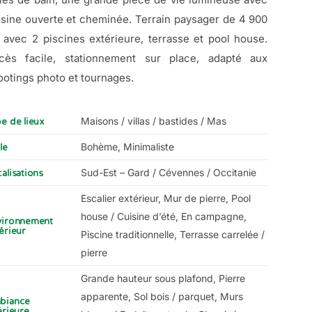
isine ouverte et cheminée. Terrain paysager de 4 900
 avec 2 piscines extérieure, terrasse et pool house.
cès facile, stationnement sur place, adapté aux
ootings photo et tournages.
Maisons / villas / bastides / Mas
e de lieux
Bohème, Minimaliste
le
Sud-Est – Gard / Cévennes / Occitanie
alisations
Escalier extérieur, Mur de pierre, Pool
house / Cuisine d’été, En campagne,
vironnement
érieur
Piscine traditionnelle, Terrasse carrelée /
pierre
Grande hauteur sous plafond, Pierre
apparente, Sol bois / parquet, Murs
biance
érieure