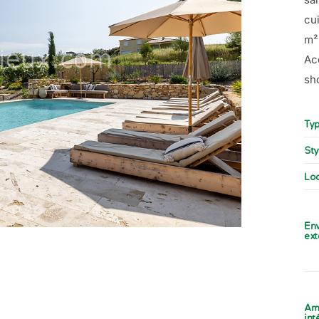
cu
m²
Ac
sh
Typ
Sty
Loc
En
ext
Am
int