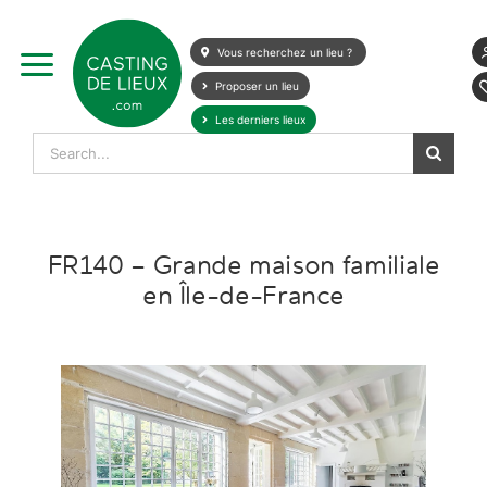
Skip
to
Vous recherchez un lieu ?
content
Proposer un lieu
Les derniers lieux
Search
for:
FR140 – Grande maison familiale
en Île-de-France