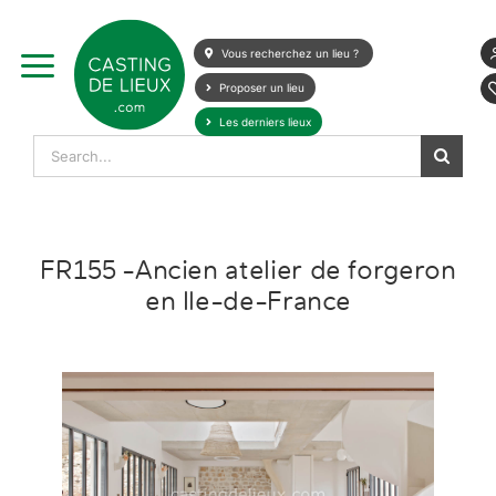
Skip
to
Vous recherchez un lieu ?
content
Proposer un lieu
Les derniers lieux
Search
for:
FR155 -Ancien atelier de forgeron
en Ile-de-France