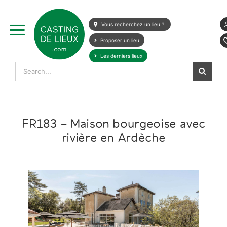
Skip
to
Vous recherchez un lieu ?
content
Proposer un lieu
Les derniers lieux
Search
for:
FR183 – Maison bourgeoise avec
rivière en Ardèche