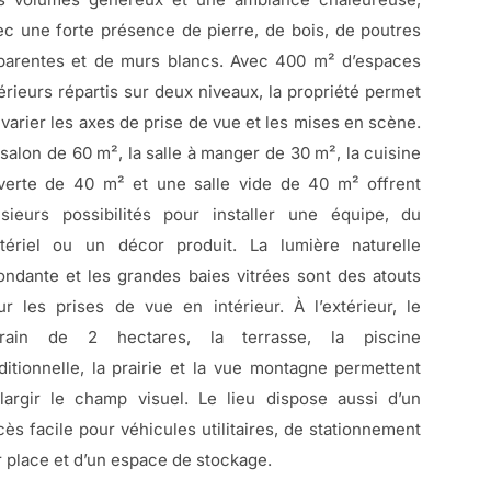
ec une forte présence de pierre, de bois, de poutres
parentes et de murs blancs. Avec 400 m² d’espaces
térieurs répartis sur deux niveaux, la propriété permet
 varier les axes de prise de vue et les mises en scène.
 salon de 60 m², la salle à manger de 30 m², la cuisine
verte de 40 m² et une salle vide de 40 m² offrent
usieurs possibilités pour installer une équipe, du
tériel ou un décor produit. La lumière naturelle
ondante et les grandes baies vitrées sont des atouts
ur les prises de vue en intérieur. À l’extérieur, le
rrain de 2 hectares, la terrasse, la piscine
aditionnelle, la prairie et la vue montagne permettent
élargir le champ visuel. Le lieu dispose aussi d’un
cès facile pour véhicules utilitaires, de stationnement
r place et d’un espace de stockage.