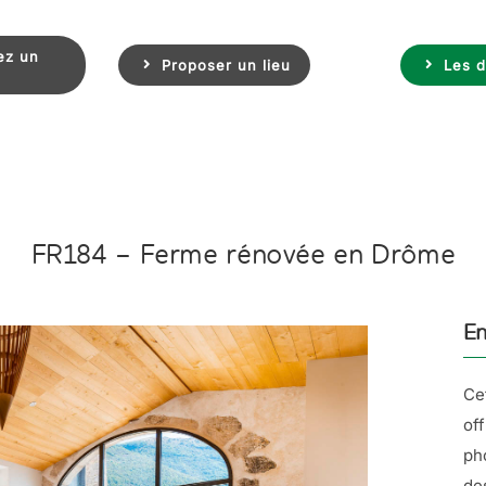
ez un
Proposer un lieu
Les d
FR184 – Ferme rénovée en Drôme
En
Ce
of
ph
de