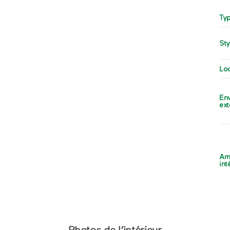
Typ
Sty
Loc
En
ext
Am
int