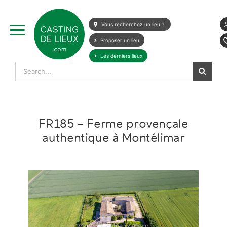
Skip
to
Vous recherchez un lieu ?
content
Proposer un lieu
Les derniers lieux
Search
for:
FR185 – Ferme provençale
authentique à Montélimar