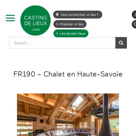
Skip
to
Vous recherchez un lieu ?
content
Proposer un lieu
Les derniers lieux
Search
for:
FR190 – Chalet en Haute-Savoie