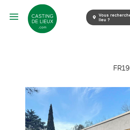
Skip
to
Vous recherch
content
lieu ?
FR19