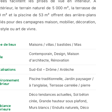
trées facilitent les prises de vue en intérieur. À
xtérieur, le terrain naturel de 5 000 m², la terrasse de
0 m² et la piscine de 53 m² offrent des arrière-plans
riés pour des campagnes maison, mobilier, décoration,
estyle ou art de vivre.
Maisons / villas / bastides / Mas
e de lieux
Contemporain, Design, Maison
le
d'architecte, Rénovation
Sud-Est – Drôme / Ardèche
alisations
Piscine traditionnelle, Jardin paysager /
vironnement
érieur
à l'anglaise, Terrasse carrelée / pierre
Déco tendances actuelles, Sol béton
cirée, Grande hauteur sous plafond,
biance
Murs blancs / Enduits naturels, Déco
érieure