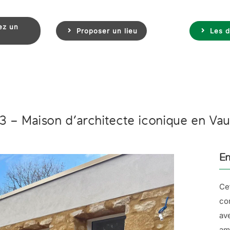
ez un
Proposer un lieu
Les d
3 – Maison d’architecte iconique en Vau
En
Ce
co
ave
am