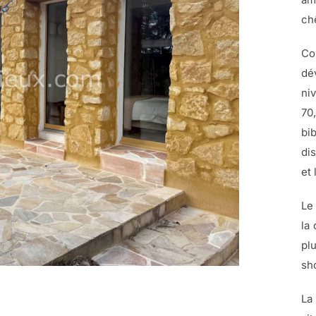
ch
Co
dé
ni
70
bi
di
et 
Le
la
pl
sh
La