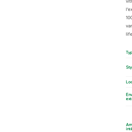
vi
l’e
10
va
lif
Typ
Sty
Loc
En
ext
Am
int