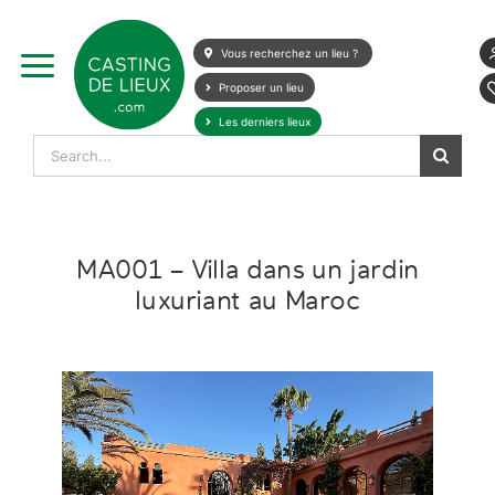
Skip
to
Vous recherchez un lieu ?
content
Proposer un lieu
Les derniers lieux
Search
for:
MA001 – Villa dans un jardin
luxuriant au Maroc