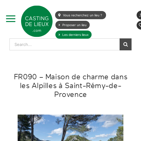
Skip
to
Vous recherchez un lieu ?
content
Proposer un lieu
Les derniers lieux
Search
for:
FR090 – Maison de charme dans
les Alpilles à Saint-Rémy-de-
Provence