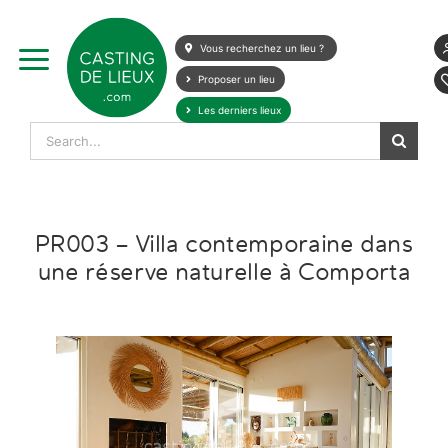
Skip
to
Vous recherchez un lieu ?
content
Proposer un lieu
Les derniers lieux
Search
for:
PR003 – Villa contemporaine dans
une réserve naturelle à Comporta