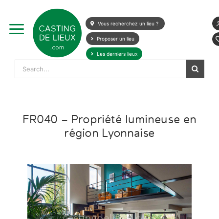
Skip
to
Vous recherchez un lieu ?
content
Proposer un lieu
Les derniers lieux
Search
for:
FR040 – Propriété lumineuse en
région Lyonnaise