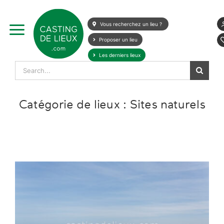
Skip
to
Vous recherchez un lieu ?
content
Proposer un lieu
Les derniers lieux
Search
for:
Catégorie de lieux : Sites naturels