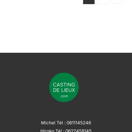
FR191 – Appartement haussmannien avec
extérieur à Marseille
DETAILS
Michel Tél :
0611145246
Hiroko Tél :
0622458145