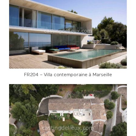
FR205 – Propriété à Aix-en-Provence
DETAILS
FR204 – Villa contemporaine à Marseille
FR204 – Villa contemporaine à Marseille
DETAILS