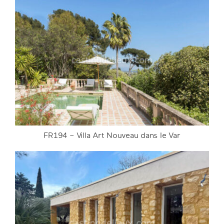
FR195 – Demeure familiale d’exception en
Bretagne
DETAILS
FR194 – Villa Art Nouveau dans le Var
FR194 – Villa Art Nouveau dans le Var
DETAILS