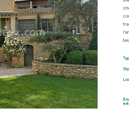
ch
co
tr
l’
be
Typ
Sty
Loc
En
ext