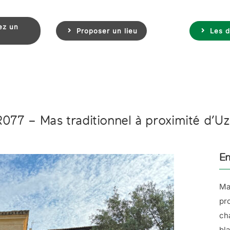
ez un
Proposer un lieu
Les d
077 – Mas traditionnel à proximité d’U
En
Ma
pr
ch
bl