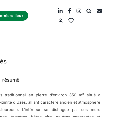
erniers lieux
zès
 résumé
s traditionnel en pierre d’environ 350 m² situé à
oximité d’Uzès, alliant caractère ancien et atmosphère
aleureuse. L’intérieur se distingue par ses murs
ancs, tomettes, béton ciré, poutres apparentes et