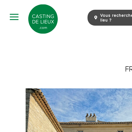
Skip
to
Vous recherch
content
lieu ?
FR